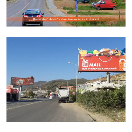
Рекламирањето на билборди од Media
Marketing е еден од најефективните
формати за да се достигне широка
публика.