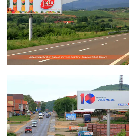
Рекламирањето на билборди од Media
Marketing е еден од најефективните
формати за да се достигне широка
публика.
публика.
формати за да се достигне широка
Marketing е еден од најефективните
Рекламирањето на билборди од Media