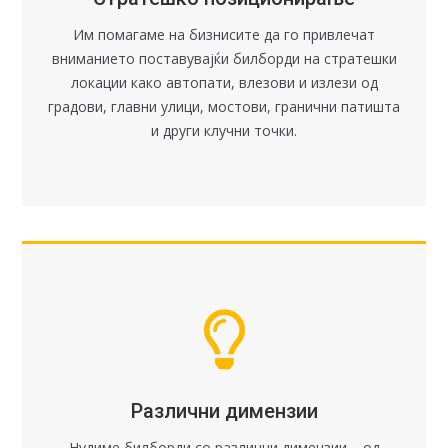
Им помагаме на бизнисите да го привлечат
вниманието поставувајќи билборди на стратешки
локации како автопати, влезови и излези од
градови, главни улици, мостови, гранични патишта
и други клучни точки.
Различни димензии
Нудиме билборди со различни димензии – од