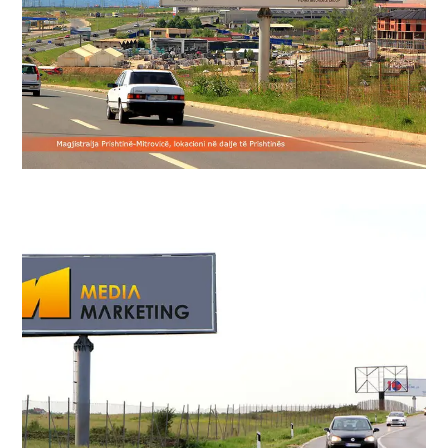
формати за да се достигне широка
Marketing е еден од најефективните
Рекламирањето на билборди од Media
Рекламирањето на билборди од Media
Marketing е еден од најефективните
формати за да се достигне широка
публика.