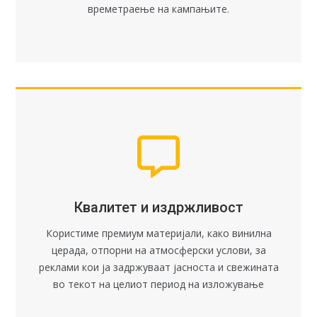
времетраење на кампањите.
Квалитет и издржливост
Користиме премиум материјали, како винилна
церада, отпорни на атмосферски услови, за
реклами кои ја задржуваат јасноста и свежината
во текот на целиот период на изложување