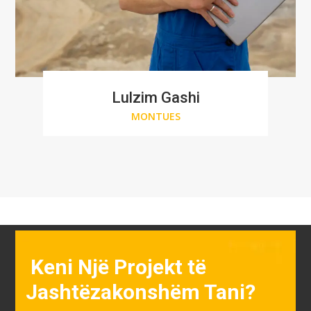
Lulzim Gashi
MONTUES
Keni Një Projekt të
Jashtëzakonshëm Tani?