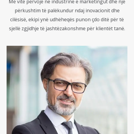
Me vite përvojë në industrinë e marketingut dhe një
përkushtim të palëkundur ndaj inovacionit dhe
cilësisë, ekipi ynë udhëheqës punon çdo ditë për të
sjellë zgjidhje të jashtëzakonshme për klientët tanë.