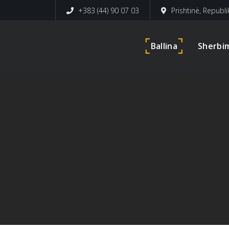
+383 (44) 90 07 03
Prishtinë, Republ
Ballina
Sherbi